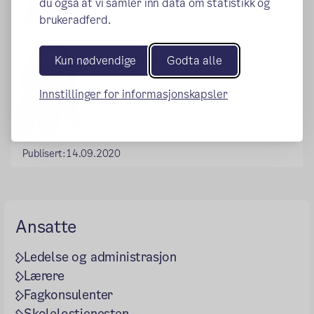
du også at vi samler inn data om statistikk og
brukeradferd.
Konsulent
Kun nødvendige
Godta alle
Birte Sofie Bang
Innstillinger for informasjonskapsler
Publisert:
14.09.2020
Ansatte
Ledelse og administrasjon
Lærere
Fagkonsulenter
Skolelostjenesten