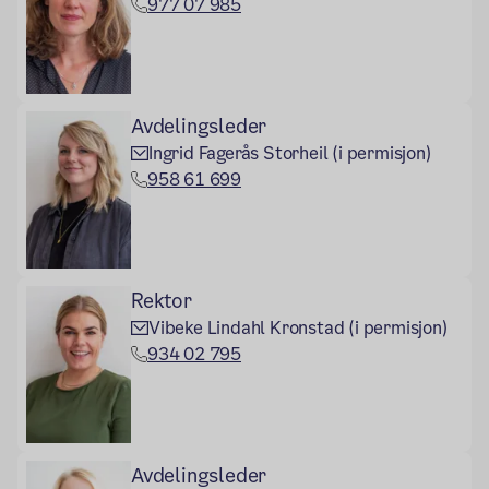
977 07 985
Avdelingsleder
Ingrid Fagerås Storheil (i permisjon)
958 61 699
Rektor
Vibeke Lindahl Kronstad (i permisjon)
934 02 795
Avdelingsleder