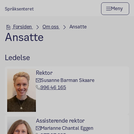
Meny
Språksenteret
Hovedseksjon
Forsiden
Om oss
Ansatte
Ansatte
Ledelse
Rektor
Susanne Barman Skaare
996 46 165
Assisterende rektor
Marianne Chantal Eggen