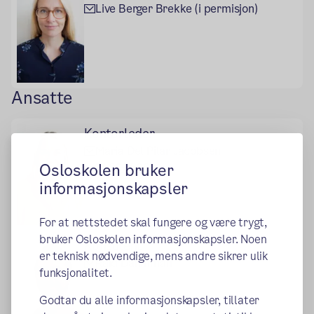
Live Berger Brekke (i permisjon)
Ansatte
Kontorleder
Maria Del Pilar Jacobsen
Osloskolen bruker
94809498
informasjonskapsler
For at nettstedet skal fungere og være trygt,
bruker Osloskolen informasjonskapsler. Noen
Konsulent
er teknisk nødvendige, mens andre sikrer ulik
Raid Dahmman
funksjonalitet.
Godtar du alle informasjonskapsler, tillater