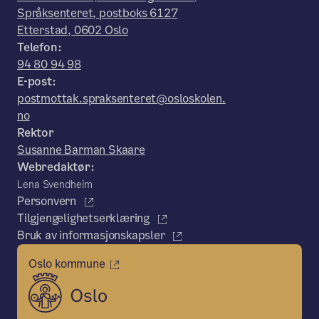
Språksenteret, postboks 6127
Etterstad, 0602 Oslo
Telefon:
94 80 94 98
E-post:
postmottak.spraksenteret@osloskolen.
no
Rektor
Susanne Barman Skaare
Webredaktør:
Lena Svendheim
Personvern
Tilgjengelighetserklæring
Bruk av informasjonskapsler
Oslo kommune