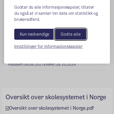
Sommerskolen Oslo er et gratis tilbud for elever på 1.–
Godtar du alle informasjonskapsler, tillater
10. trinn og videregående opplæring som bor i Oslo. Som
du også at vi samler inn data om statistikk og
regel arrangeres kursene i de to første ukene og den
brukeradferd.
siste uken i skoleferien – uke 25, 26 og 32. Hvert kurs
varer i en uke. Sommerskolens formål er at alle elever
Kun nødvendige
Godta alle
skal lære noe nytt, møte faglige utfordringer og få gode
opplevelser i et trygt og sosialt miljø.
(ekstern lenke)
Innstillinger for informasjonskapsler
Mer informasjon om Sommerskolen
Publisert:
08.06.2017
Endret:
28.10.2024
Oversikt over skolesystemet i Norge
Oversikt over skolesystemet i Norge.pdf