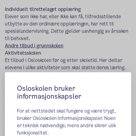
Individuelt tilrettelaget opplæring
Elever som ikke har, eller ikke kan få, tilfredsstillende
utbytte av den ordinære opplæringen, har rett til
spesialundervisning. Dette gjelder uavhengig av årsaken
til behovet.
Andre tilbud i grunnskolen
Aktivitetsskolen
Et tilbud i Osloskolen før og etter skoletid. Her deltar
elevene i ulike aktiviteter som skal støtte deres læring.
Andre steder i Norge heter denne typen tilbud
skolefritidsordning (SFO). Tilbudet gjelder for elever
Osloskolen bruker
mellom 6 og 9 år på 1.-4-trinn.
informasjonskapsler
(ekstern lenke)
Mer info om Aktivitetsskolen
Leksehjelp
For at nettstedet skal fungere og være trygt,
Rett til å få gratis leksehjelp. Elevene kan velge selv om
bruker Osloskolen informasjonskapsler. Noen
de vil delta på leksehjelpen. Tilbudet gjelder for elever i
er teknisk nødvendige, mens andre sikrer ulik
grunnskolen.
funksjonalitet.
Sommerskolen